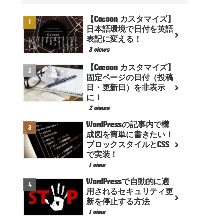
【Cocoon カスタマイズ】
日本語環境で日付を英語
表記に変える！
3 views
【Cocoon カスタマイズ】
固定ページの日付（投稿
日・更新日）を非表示
に！
2 views
WordPressの記事内で構
成図を簡単に書きたい！
ブロックスタイルとCSS
で実装！
1 view
WordPressで自動的に適
用されるセキュリティ更
新を停止する方法
1 view