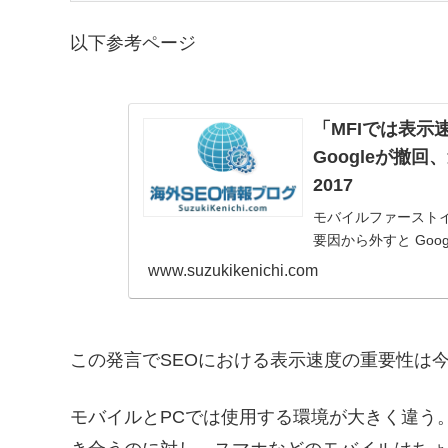
以下参考ページ
「MFIでは表
Googleが撤回
2017
モバイルファースト
要因から外すと Go
催された SMX We
www.suzukikenichi.com
回した。表示速度をラン
この発言でSEOにおける表示速度の重要性は
モバイルとPCでは使用する環境が大きく違う