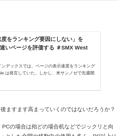
示速度をランキング要因にしない」を
、速いページを評価する ＃SMX West
インデックスでは、ページの表示速度をランキング
ogle は発言していた。しかし、米サンノゼで先週開
st 2017 でゲイリー・イリェーシュ氏はこの方針を撤
キン...
今後ますます高まっていくのではないだろうか？
。PCの場合は殆どの場合机などでジックリと向