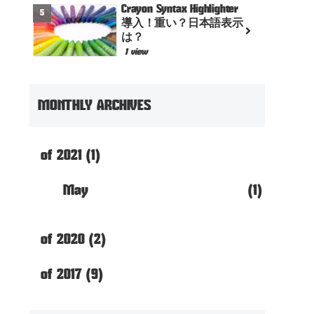
Crayon Syntax Highlighter
導入！重い？日本語表示
は？
1 view
MONTHLY ARCHIVES
of 2021 (1)
May
(1)
of 2020 (2)
of 2017 (9)